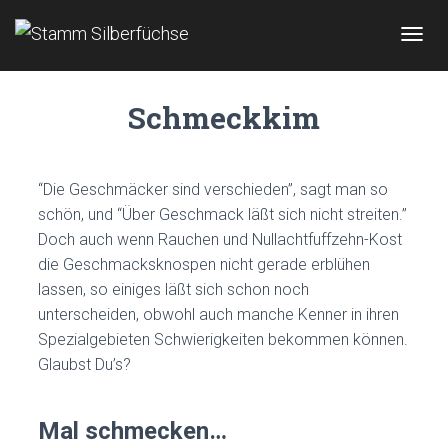
N
A
V
Schmeckkim
I
G
A
T
I
“Die Geschmäcker sind verschieden”, sagt man so
O
schön, und “Über Geschmack läßt sich nicht streiten.”
N
Doch auch wenn Rauchen und Nullachtfuffzehn-Kost
U
M
die Geschmacksknospen nicht gerade erblühen
S
lassen, so einiges läßt sich schon noch
C
unterscheiden, obwohl auch manche Kenner in ihren
H
A
Spezialgebieten Schwierigkeiten bekommen können.
L
Glaubst Du’s?
T
E
N
Mal schmecken…