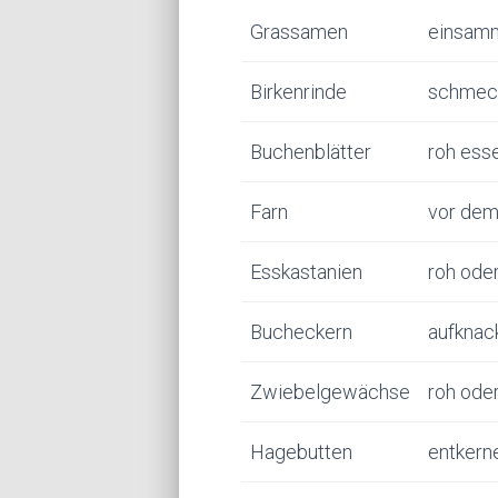
Grassamen
einsamm
Birkenrinde
schmeck
Buchenblätter
roh ess
Farn
vor dem
Esskastanien
roh ode
Bucheckern
aufknac
Zwiebelgewächse
roh ode
Hagebutten
entkern