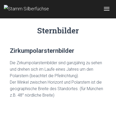
N
A
V
Sternbilder
I
G
A
T
I
Zirkumpolarsternbilder
O
N
U
Die Zirkumpolarsternbilder sind ganzjährig zu sehen
M
und drehen sich im Laufe eines Jahres um den
S
Polarstern (beachtet die Pfeilrichtung).
C
Der Winkel zwischen Horizont und Polarstern ist die
H
A
geographische Breite des Standortes. (für München
L
z.B. 48° nördliche Breite)
T
E
N