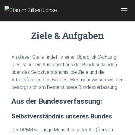
N
A
V
Ziele & Aufgaben
I
G
A
T
I
An dieser Stelle findet ihr einen Überblick (Achtung!
O
Dies ist nur ein Ausschnitt aus der Bundesurkunde!)
N
über das Selbstverständnis, die Ziele und die
U
M
Arbeitsformen des Bundes. Wer mehr wissen will, der
S
besorgt sich am Besten unsere Bundesverfassung.
C
H
Aus der Bundesverfassung:
A
L
T
Selbstverständnis unseres Bundes
E
N
Der DPBM will junge Menschen jeder Art (frei von